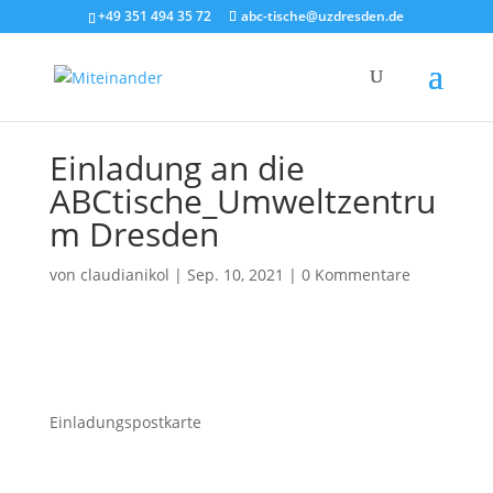
+49 351 494 35 72
abc-tische@uzdresden.de
Einladung an die
ABCtische_Umweltzentru
m Dresden
von
claudianikol
|
Sep. 10, 2021
|
0 Kommentare
Einladungspostkarte